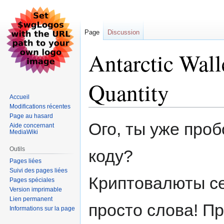
Page
Discussion
Antarctic Wall
Quantity
Accueil
Modifications récentes
Page au hasard
Aller
Aller
Ого, ты уже проб
Aide concernant
à
à
MediaWiki
la
la
Outils
коду?
navigation
recherche
Pages liées
Suivi des pages liées
Криптовалюты се
Pages spéciales
Version imprimable
Lien permanent
просто слова! П
Informations sur la page