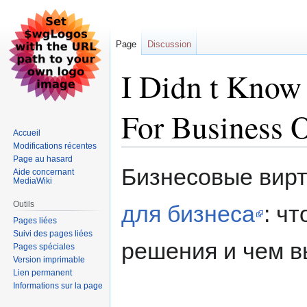
Page
Discussion
I Didn t Know 
For Business 
Accueil
Modifications récentes
Page au hasard
Aller
Aller
Бизнесовые вир
Aide concernant
à
à
MediaWiki
la
la
Outils
для бизнеса
: ч
navigation
recherche
Pages liées
Suivi des pages liées
решения и чем 
Pages spéciales
Version imprimable
Lien permanent
Informations sur la page