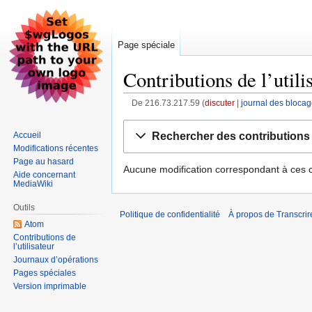
Page spéciale
Contributions de l’utili
De 216.73.217.59
discuter
journal des bloca
Aller
Aller
Rechercher des contributions
Accueil
à
à
Modifications récentes
la
la
Page au hasard
Aucune modification correspondant à ces cr
navigation
recherche
Aide concernant
MediaWiki
Outils
Politique de confidentialité
À propos de Transcrir
Atom
Contributions de
l’utilisateur
Journaux d’opérations
Pages spéciales
Version imprimable