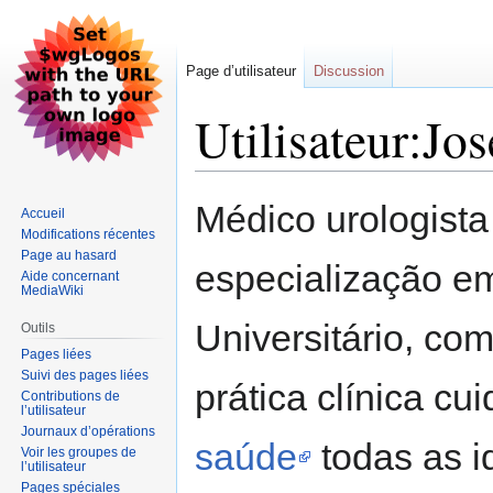
Page d’utilisateur
Discussion
Utilisateur:Jo
Aller
Aller
Médico urologist
Accueil
à
à
Modifications récentes
la
la
Page au hasard
especialização em
navigation
recherche
Aide concernant
MediaWiki
Universitário, c
Outils
Pages liées
Suivi des pages liées
prática clínica c
Contributions de
l’utilisateur
Journaux d’opérations
saúde
todas as i
Voir les groupes de
l’utilisateur
Pages spéciales